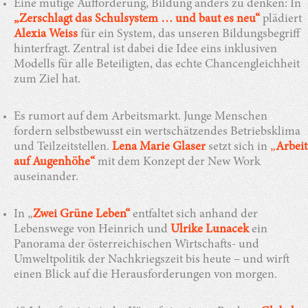
Eine mutige Aufforderung, Bildung anders zu denken: In
„Zerschlagt das Schulsystem … und baut es neu“
plädiert
Alexia Weiss
für ein System, das unseren Bildungsbegriff
hinterfragt. Zentral ist dabei die Idee eins inklusiven
Modells für alle Beteiligten, das echte Chancengleichheit
zum Ziel hat.
Es rumort auf dem Arbeitsmarkt. Junge Menschen
fordern selbstbewusst ein wertschätzendes Betriebsklima
und Teilzeitstellen.
Lena Marie Glaser
setzt sich in
„
Arbeit
auf Augenhöhe“
mit dem Konzept der New Work
auseinander.
In „
Zwei Grüne Leben“
entfaltet sich anhand der
Lebenswege von Heinrich und
Ulrike Lunacek
ein
Panorama der österreichischen Wirtschafts- und
Umweltpolitik der Nachkriegszeit bis heute – und wirft
einen Blick auf die Herausforderungen von morgen.