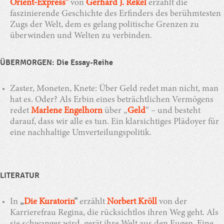
Orient-Express“
von
Gerhard J. Rekel
erzählt die
faszinierende Geschichte des Erfinders des berühmtesten
Zugs der Welt, dem es gelang politische Grenzen zu
überwinden und Welten zu verbinden.
ÜBERMORGEN: Die Essay-Reihe
Zaster, Moneten, Knete: Über Geld redet man nicht, man
hat es. Oder? Als Erbin eines beträchtlichen Vermögens
redet
Marlene Engelhorn
über „
Geld
“ – und besteht
darauf, dass wir alle es tun. Ein klarsichtiges Plädoyer für
eine nachhaltige Umverteilungspolitik.
LITERATUR
In
„
Die Kuratorin
“
erzählt
Norbert Kröll
von der
Karrierefrau Regina, die rücksichtlos ihren Weg geht. Als