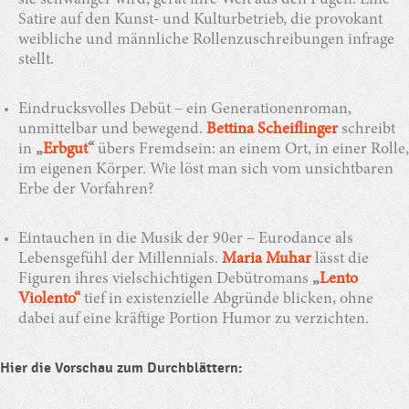
sie schwanger wird, gerät ihre Welt aus den Fugen. Eine
Satire auf den Kunst- und Kulturbetrieb, die provokant
weibliche und männliche Rollenzuschreibungen infrage
stellt.
Eindrucksvolles Debüt – ein Generationenroman,
unmittelbar und bewegend.
Bettina Scheiflinger
schreibt
in
„
Erbgut
“
übers Fremdsein: an einem Ort, in einer Rolle,
im eigenen Körper. Wie löst man sich vom unsichtbaren
Erbe der Vorfahren?
Eintauchen in die Musik der 90er – Eurodance als
Lebensgefühl der Millennials.
Maria Muhar
lässt die
Figuren ihres vielschichtigen Debütromans
„
Lento
Violento“
tief in existenzielle Abgründe blicken, ohne
dabei auf eine kräftige Portion Humor zu verzichten.
Hier die Vorschau zum Durchblättern: