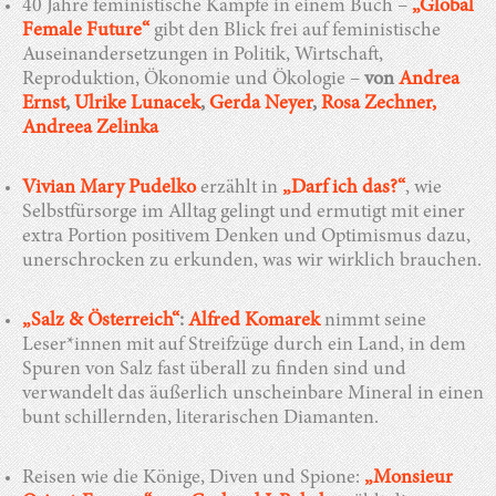
40 Jahre feministische Kämpfe in einem Buch –
„Global
Female Future“
gibt den Blick frei auf feministische
Auseinandersetzungen in Politik, Wirtschaft,
Reproduktion, Ökonomie und Ökologie –
von
Andrea
Ernst
,
Ulrike Lunacek
,
Gerda Neyer
,
Rosa Zechner,
Andreea Zelinka
Vivian Mary Pudelko
erzählt in
„Darf ich das?“
, wie
Selbstfürsorge im Alltag gelingt und ermutigt mit einer
extra Portion positivem Denken und Optimismus dazu,
unerschrocken zu erkunden, was wir wirklich brauchen.
„Salz & Österreich“
:
Alfred Komarek
nimmt seine
Leser*innen mit auf Streifzüge durch ein Land, in dem
Spuren von Salz fast überall zu finden sind und
verwandelt das äußerlich unscheinbare Mineral in einen
bunt schillernden, literarischen Diamanten.
Reisen wie die Könige, Diven und Spione:
„Monsieur