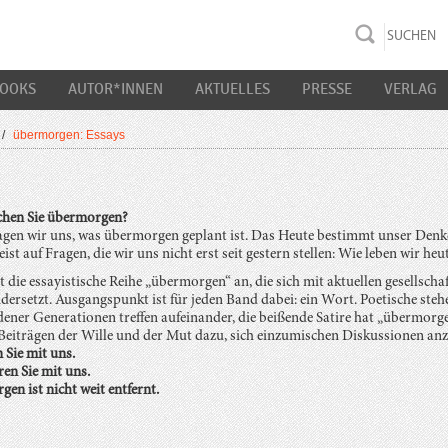
rac K&S
BOOKS
AUTOR*INNEN
AKTUELLES
PRESSE
VERLAG
/
übermorgen: Essays
hen Sie übermorgen?
ragen wir uns, was übermorgen geplant ist. Das Heute bestimmt unser Denke
eist auf Fragen, die wir uns nicht erst seit gestern stellen: Wie leben wir he
t die essayistische Reihe „übermorgen“ an, die sich mit aktuellen gesellsch
dersetzt. Ausgangspunkt ist für jeden Band dabei: ein Wort. Poetische steh
dener Generationen treffen aufeinander, die beißende Satire hat „übermorge
n Beiträgen der Wille und der Mut dazu, sich einzumischen Diskussionen a
Sie mit uns.
ren Sie mit uns.
en ist nicht weit entfernt.