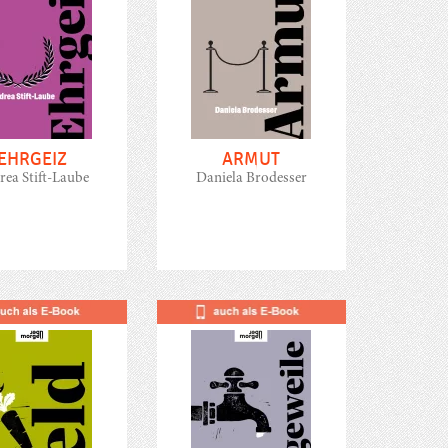
EHRGEIZ
ARMUT
ea Stift-Laube
Daniela Brodesser