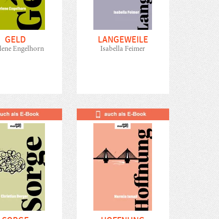
GELD
LANGEWEILE
lene Engelhorn
Isabella Feimer