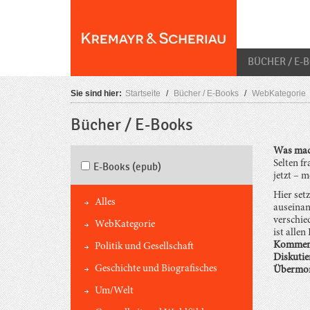
Skip
O
to
content
BÜCHER / E-
Sie sind hier:
Startseite
/
Bücher / E-Books
/
WebKategorie
Bücher / E-Books
Was mac
Selten f
E-Books (epub)
jetzt – m
Hier setz
Alles
auseinan
verschie
WebKategorie
ist alle
Kommen 
Politik und Gesellschaft
Diskutie
Geschichte und Biografisches
Übermorg
Um/Welt