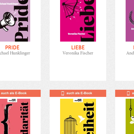
PRIDE
LIEBE
chael Hunklinger
Veronika Fischer
Andr