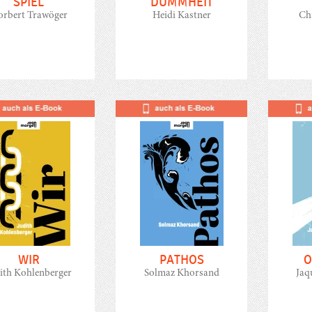
SPIEL
DUMMHEIT
rbert Trawöger
Heidi Kastner
Ch
WIR
PATHOS
O
ith Kohlenberger
Solmaz Khorsand
Jaq