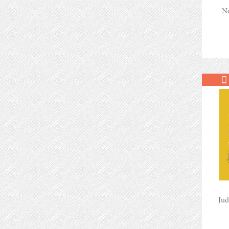
No
Jud