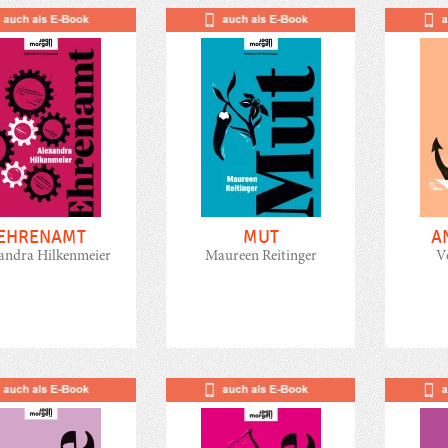
EHRENAMT
MUT
A
andra Hilkenmeier
Maureen Reitinger
V