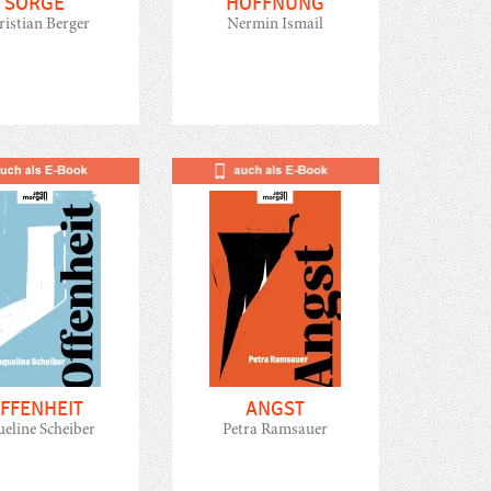
SORGE
HOFFNUNG
ristian Berger
Nermin Ismail
FFENHEIT
ANGST
ueline Scheiber
Petra Ramsauer