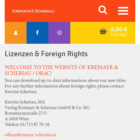
Skip
Orac K&S
to
content
0,00
€
0 Artikel
Lizenzen & Foreign Rights
WELCOME TO THE WEBSITE OF KREMAYR &
SCHERIAU / ORAC!
You can download up-to-date informations about our new titles.
For any further information about foreign rights please contact
Kerstin Scheriau:
Kerstin Scheriau, MA
Verlag Kremayr & Scheriau GmbH & Co. KG
Rotenturmstraße 27/5
A-1010 Wien
Telefon: 01/713 87 70-18
office@kremayr-scheriau.at