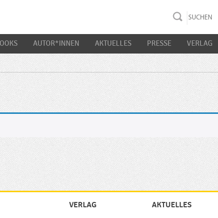
rac K&S
BOOKS
AUTOR*INNEN
AKTUELLES
PRESSE
VERLAG
VERLAG
AKTUELLES