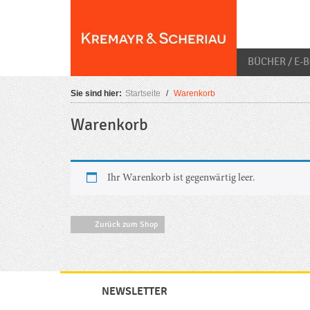
Skip
O
to
content
BÜCHER / E-
Sie sind hier:
Startseite
/
Warenkorb
Warenkorb
Ihr Warenkorb ist gegenwärtig leer.
Zurück zum Shop
NEWSLETTER