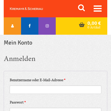
Skip
Orac K&S
to
content
0,00
€
0 Artikel
Mein Konto
Anmelden
Benutzername oder E-Mail-Adresse
*
Passwort
*