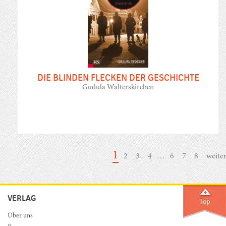
DIE BLINDEN FLECKEN DER GESCHICHTE
Gudula Walterskirchen
1
2
3
4
…
6
7
8
weiter
VERLAG
Über uns