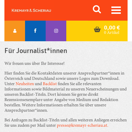
Skip
Orac K&S
to
content
0,00
€
0 Artikel
Für Journalist*innen
Wir freuen uns über Ihr Interesse!
Hier finden Sie die Kontaktdaten unserer Ansprechpartner*innen in
Österreich und Deutschland sowie unsere Logos zum Download.
Unter
Neuheiten
und
Backlist
finden Sie alle relevanten
Informationen sowie Bildmaterial zu unseren Neuerscheinungen und
unseren Backlist-Titeln. Dort können Sie gerne direkt
Rezensionsexemplare unter Angabe von Medium und Redaktion
bestellen. Weitere Informationen erhalten Sie über unsere
Ansprechpartner*innen.
Bei Anfragen zu Backlist-Titeln und allen weiteren Anliegen erreichen
Sie uns zudem per Mail unter
presse@kremayr-scheriau.at.