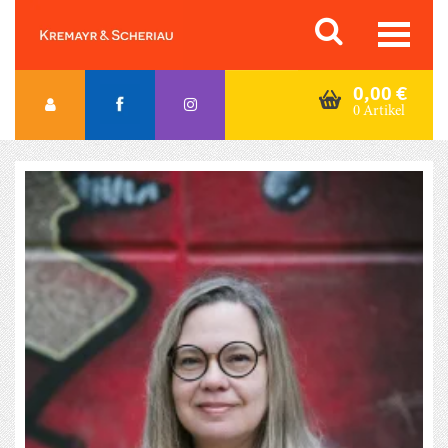
Skip
Orac K&S
to
content
0,00
€
0 Artikel