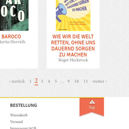
BAROCO
WIE WIR DIE WELT
RETTEN, OHNE UNS
artin Horváth
DAUERND SORGEN
ZU MACHEN
Roger Hackstock
2
‹ zurück
1
3
4
5
…
9
10
11
weiter ›
BESTELLUNG
Warenkorb
Versand
Impressum/AGB