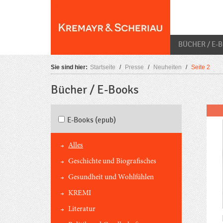
Skip
O
to
content
BÜCHER / E-
Sie sind hier:
Startseite
/
Presse
/
Neuheiten
/
Seite 2
Bücher / E-Books
E-Books (epub)
Alles
Geschichte und Biografisches
Gesundheit und Wohlfühlen
KREMI
Literatur