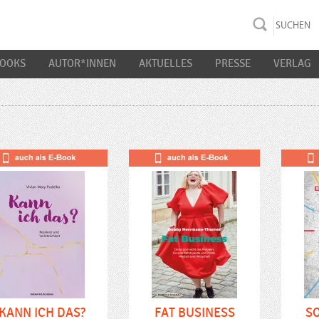
rac K&S
BOOKS
AUTOR*INNEN
AKTUELLES
PRESSE
VERLAG
KANN ICH DAS?
FAT BUSINESS
SO