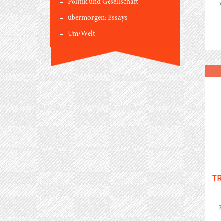
Politik und Gesellschaft
übermorgen: Essays
Um/Welt
T