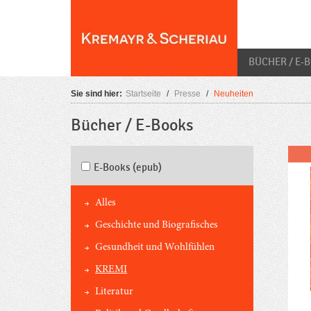
Skip
O
to
content
BÜCHER / E-
Sie sind hier:
Startseite
/
Presse
/
Neuheiten
Bücher / E-Books
E-Books (epub)
Alles
Geschichte und Biografisches
Gesundheit und Wohlfühlen
KREMI
Literatur