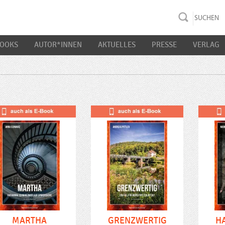
rac K&S
BOOKS
AUTOR*INNEN
AKTUELLES
PRESSE
VERLAG
MARTHA
GRENZWERTIG
H