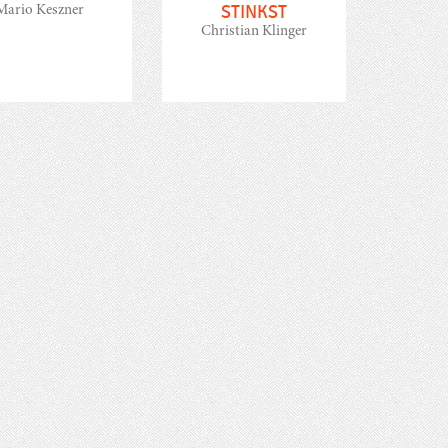
STINKST
Mario Keszner
Christian Klinger