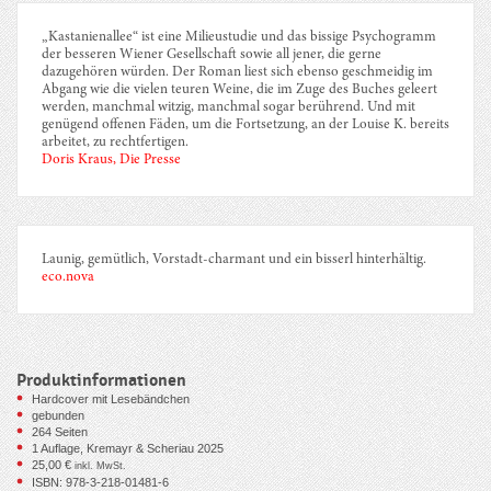
„Kastanienallee“ ist eine Milieustudie und das bissige Psychogramm
der besseren Wiener Gesellschaft sowie all jener, die gerne
dazugehören würden. Der Roman liest sich ebenso geschmeidig im
Abgang wie die vielen teuren Weine, die im Zuge des Buches geleert
werden, manchmal witzig, manchmal sogar berührend. Und mit
genügend offenen Fäden, um die Fortsetzung, an der Louise K. bereits
arbeitet, zu rechtfertigen.
Doris Kraus, Die Presse
Launig, gemütlich, Vorstadt-charmant und ein bisserl hinterhältig.
eco.nova
Produktinformationen
Hardcover mit Lesebändchen
gebunden
264
Seiten
1 Auflage, Kremayr & Scheriau 2025
25,00
€
inkl. MwSt.
ISBN: 978-3-218-01481-6