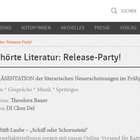
rac K&S
BOOKS
AUTOR*INNEN
AKTUELLES
PRESSE
VERLAG
tur: Release-Party!
hörte Literatur: Release-Party!
SENTATION der literarischen Neuerscheinungen im Frühj
 * Gespräche * Musik * Spritziges
ion:
Theodora Bauer
von
DJ Chez Del
tift-Laube – „Schiff oder Schornstein“
weltaktivistInnen sorgen mit einem Online-Versand für Katze