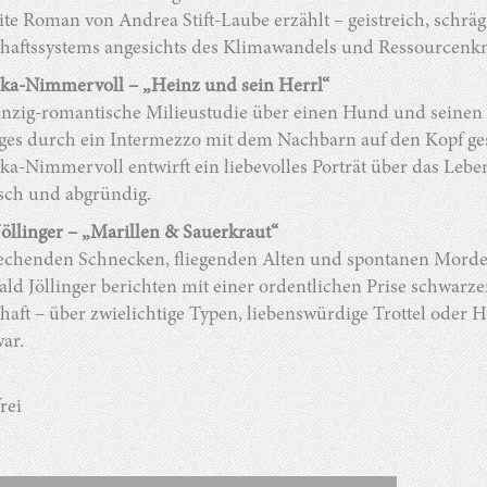
ite Roman von Andrea Stift-Laube erzählt – geistreich, sch
chaftssystems angesichts des Klimawandels und Ressourcenkn
ka-Nimmervoll – „Heinz und sein Herrl“
unzig-romantische Milieustudie über einen Hund und seinen s
ages durch ein Intermezzo mit dem Nachbarn auf den Kopf ges
ka-Nimmervoll entwirft ein liebevolles Porträt über das Le
sch und abgründig.
öllinger – „Marillen & Sauerkraut“
echenden Schnecken, fliegenden Alten und spontanen Morden
ald Jöllinger berichten mit einer ordentlichen Prise schwa
haft – über zwielichtige Typen, liebenswürdige Trottel oder 
ar.
frei