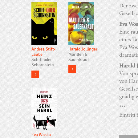
Der zwe
Gesells
Eva Wos
Eine ra
eines T
Eva Wos
Andrea Stift-
Harald Jöllinger
Laube
Marillen &
dramati
Schiff oder
Sauerkraut
Schornstein
Harald J
more
more
Von spr
von Har
Gesellsc
gnädig w
***
Eintritt 
Eva Woska-