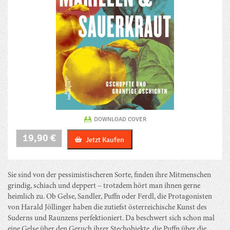
DOWNLOAD COVER
Marillen
19,90
€
Jetzt Kaufen
&
Sauerkraut
Menge
Sie sind von der pessimistischeren Sorte, finden ihre Mitmenschen
grindig, schiach und deppert – trotzdem hört man ihnen gerne
heimlich zu. Ob Gelse, Sandler, Puffn oder Ferdl, die Protagonisten
von Harald Jöllinger haben die zutiefst österreichische Kunst des
Suderns und Raunzens perfektioniert. Da beschwert sich schon mal
eine Gelse über den Geruch ihrer Stechobjekte, die Puffn über die