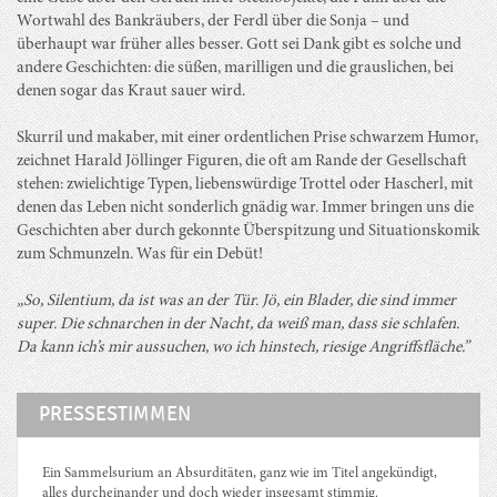
Wortwahl des Bankräubers, der Ferdl über die Sonja – und
überhaupt war früher alles besser. Gott sei Dank gibt es solche und
andere Geschichten: die süßen, marilligen und die grauslichen, bei
denen sogar das Kraut sauer wird.
Skurril und makaber, mit einer ordentlichen Prise schwarzem Humor,
zeichnet Harald Jöllinger Figuren, die oft am Rande der Gesellschaft
stehen: zwielichtige Typen, liebenswürdige Trottel oder Hascherl, mit
denen das Leben nicht sonderlich gnädig war. Immer bringen uns die
Geschichten aber durch gekonnte Überspitzung und Situationskomik
zum Schmunzeln. Was für ein Debüt!
„So, Silentium, da ist was an der Tür. Jö, ein Blader, die sind immer
super. Die schnarchen in der Nacht, da weiß man, dass sie schlafen.
Da kann ich’s mir aussuchen, wo ich hinstech, riesige Angriffsfläche.”
PRESSESTIMMEN
Ein Sammelsurium an Absurditäten, ganz wie im Titel angekündigt,
alles durcheinander und doch wieder insgesamt stimmig.