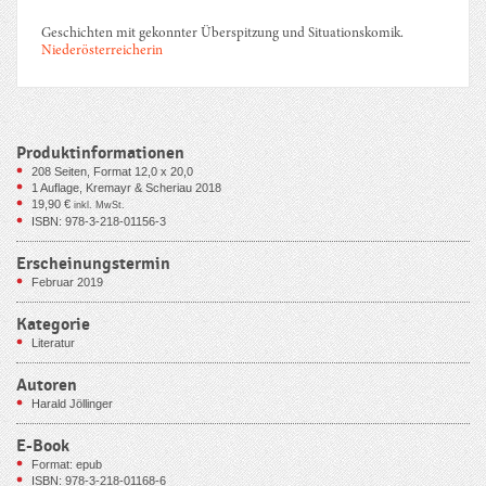
Geschichten mit gekonnter Überspitzung und Situationskomik.
Niederösterreicherin
Produktinformationen
208
Seiten, Format 12,0 x 20,0
1 Auflage, Kremayr & Scheriau 2018
19,90
€
inkl. MwSt.
ISBN: 978-3-218-01156-3
Erscheinungstermin
Februar 2019
Kategorie
Literatur
Autoren
Harald Jöllinger
E-Book
Format: epub
ISBN: 978-3-218-01168-6