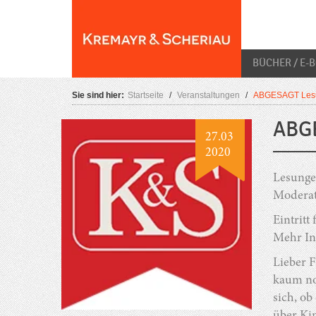
Skip
O
to
content
BÜCHER / E-
Sie sind hier:
Startseite
/
Veranstaltungen
/
ABGESAGT Lesun
ABGE
27.03
2020
Lesung
Moderat
Eintritt 
Mehr In
Lieber F
kaum noc
sich, ob