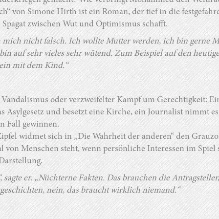
nderkriegen gemacht? Wie verbringt Mohammed den Weltfra
h“ von Simone Hirth ist ein Roman, der tief in die festgefah
 Spagat zwischen Wut und Optimismus schafft.
 mich nicht falsch. Ich wollte Mutter werden, ich bin gerne M
 bin auf sehr vieles sehr wütend. Zum Beispiel auf den heuti
llein mit dem Kind.“
 Vandalismus oder verzweifelter Kampf um Gerechtigkeit: Ein
s Asylgesetz und besetzt eine Kirche, ein Journalist nimmt e
en Fall gewinnen.
ipfel widmet sich in „Die Wahrheit der anderen“ den Grauzon
l von Menschen steht, wenn persönliche Interessen im Spiel 
 Darstellung.
, sagte er. „Nüchterne Fakten. Das brauchen die Antragstelle
geschichten, nein, das braucht wirklich niemand.“