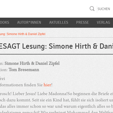
rac K&S
BOOKS
AUTOR*INNEN
AKTUELLES
PRESSE
VERLAG
g: Simone Hirth & Daniel Zipfel
SAGT Lesung: Simone Hirth & Danie
en:
Simone Hirth & Daniel Zipfel
ion:
Tom Bresemann
frei
formationen finden Sie
hier
!
rosch! Lieber Jesus! Liebe Madonna!So beginnen die Briefe ei
h dazu kommt. Seit sie ein Kind hat, fühlt sie sich isoliert u
 das alles immer schon so war und warum eigentlich alles so