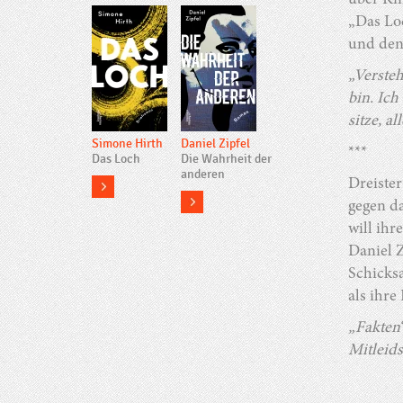
über Ki
„Das Loc
und den
„Versteh
bin. Ich
sitze, a
Simone Hirth
Daniel Zipfel
***
Das Loch
Die Wahrheit der
anderen
more
Dreister
more
gegen da
will ihr
Daniel Z
Schicksa
als ihre
„Fakten“
Mitleids