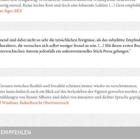
chlich sehr feingliedrig, verschiedene Stilmittel kunstvoll verknüpfend, stellenweise
artig surreal. Keine leichte Kost und doch eine lohnende Lektüre (...) Gern empfohl
s Jäger, EKZ
nend sind dabei nicht so sehr die tatsächlichen Ereignisse, als das subjektive Empfin
haraktere, die versuchen sich selbst weniger fremd zu sein. (...) Mit ihrem ersten Buc
sterreichischen Autorin jedenfalls ein unkonventionelles Stück Prosa gelungen."
Grenzen zwischen Realität und Irrealität scheinen immer wieder zu verschwimmen,
ter kann dadurch auch ein Blick auf das Seelenleben der Figuren geworfen werden. (.
rzählungen von Renate Silberer sind dabei von intensiver und dichter Sprache gepräg
d Windtner, Kulturbericht Oberösterreich
 EMPFEHLEN