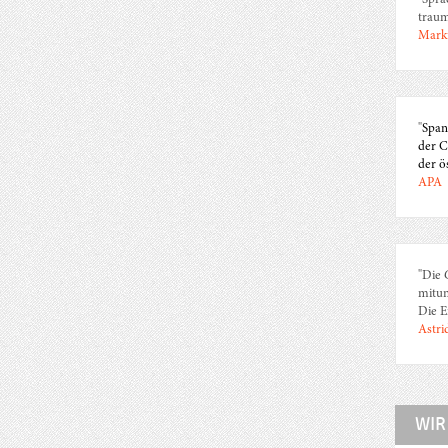
"Spra
traum
Marku
"
Span
der C
der ö
APA
"Die 
mitun
Die E
Astri
WIR