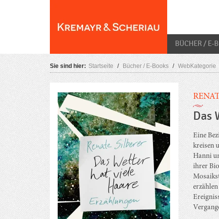
Skip
O
to
content
BÜCHER / E-
Sie sind hier:
Startseite
/
Bücher / E-Books
/
WebKategorie
RENAT
Das W
Eine Bez
kreisen 
Hanni un
ihrer Bi
Mosaikst
erzählen
Ereignis
Vergange