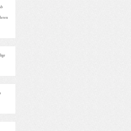
ab
deren
lige
n