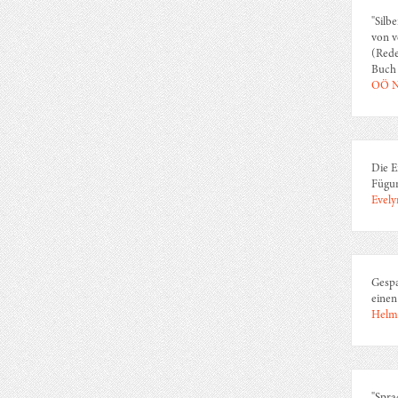
"Silb
von v
(Rede
Buch 
OÖ N
Die E
Fügun
Evely
Gespa
einen
Helmu