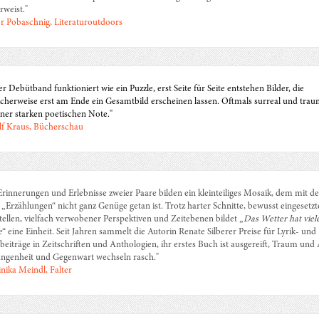
rweist."
r Pobaschnig, Literaturoutdoors
er Debütband funktioniert wie ein Puzzle, erst Seite für Seite entstehen Bilder, die
cherweise erst am Ende ein Gesamtbild erscheinen lassen. Oftmals surreal und trau
iner starken poetischen Note."
f Kraus, Bücherschau
Erinnerungen und Erlebnisse zweier Paare bilden ein kleinteiliges Mosaik, dem mit d
 „Erzählungen“ nicht ganz Genüge getan ist. Trotz harter Schnitte, bewusst eingesetzt
tellen, vielfach verwobener Perspektiven und Zeitebenen bildet „
Das Wetter hat viel
e
“ eine Einheit. Seit Jahren sammelt die Autorin Renate Silberer Preise für Lyrik- und
beiträge in Zeitschriften und Anthologien, ihr erstes Buch ist ausgereift, Traum und A
ngenheit und Gegenwart wechseln rasch."
ika Meindl, Falter