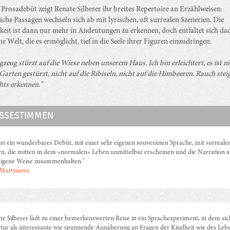
 Prosadebüt zeigt Renate Silberer ihr breites Repertoire an Erzählweisen.
iche Passagen wechseln sich ab mit lyrischen, oft surrealen Szenerien. Die
keit ist dann nur mehr in Andeutungen zu erkennen, doch entfaltet sich da
ne Welt, die es ermöglicht, tief in die Seele ihrer Figuren einzudringen.
zeug stürzt auf die Wiese neben unserem Haus. Ich bin erleichtert, es ist ni
arten gestürzt, nicht auf die Ribiseln, nicht auf die Himbeeren. Rauch steig
hts erkennen."
SSESTIMMEN
ist ein wunderbares Debüt, mit einer sehr eigenen souveränen Sprache, mit surreale
rn, die mitten in dem »normalen« Leben unmittelbar erscheinen und die Narration a
eigene Weise zusammenhalten."
 Martynova
te Silberer lädt zu einer bemerkenswerten Reise in ein Sprachexperiment, in dem sic
atur als interessante wie spannende Annäherung an Fragen der Kindheit wie des Leb