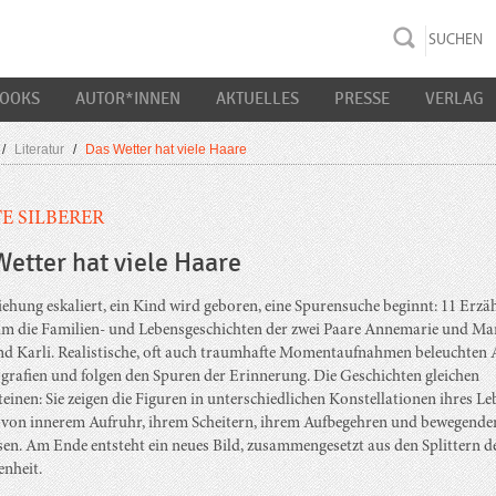
rac K&S
BOOKS
AUTOR*INNEN
AKTUELLES
PRESSE
VERLAG
/
Literatur
/
Das Wetter hat viele Haare
E SILBERER
etter hat viele Haare
iehung eskaliert, ein Kind wird geboren, eine Spurensuche beginnt: 11 Erz
um die Familien- und Lebensgeschichten der zwei Paare Annemarie und Ma
d Karli. Realistische, oft auch traumhafte Momentaufnahmen beleuchten 
ografien und folgen den Spuren der Erinnerung. Die Geschichten gleichen
einen: Sie zeigen die Figuren in unterschiedlichen Konstellationen ihres Le
 von innerem Aufruhr, ihrem Scheitern, ihrem Aufbegehren und bewegende
sen. Am Ende entsteht ein neues Bild, zusammengesetzt aus den Splittern d
nheit.