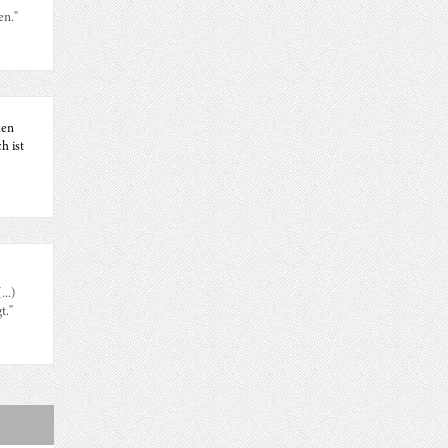
en."
den
h ist
..)
t."