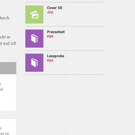
Cover 3D
JPG
durch
Pressetext
PDF
cht in
t auf, ich
Leseprobe
PDF
n
uf
h
ens an