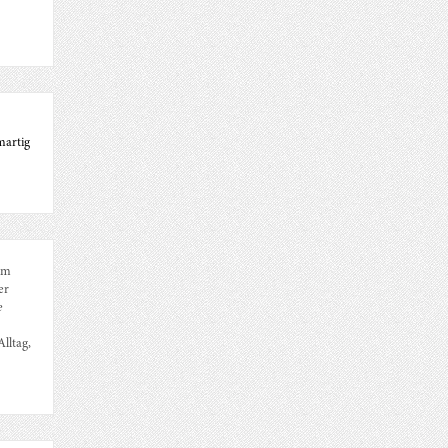
martig
em
er
e
lltag,