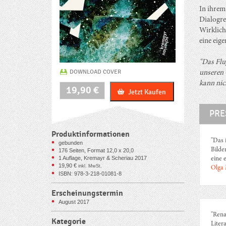
In ihrem
Dialogre
Wirklich
eine eige
"Das Flug
DOWNLOAD COVER
unseren G
kann nic
Das
19,90
€
Jetzt Kaufen
Wetter
hat
PRE
viele
Haare
Menge
Produktinformationen
"Das 
gebunden
Bilde
176
Seiten, Format 12,0 x 20,0
1 Auflage, Kremayr & Scheriau 2017
eine 
19,90
€
inkl. MwSt.
Olga
ISBN: 978-3-218-01081-8
Erscheinungstermin
August 2017
"Rena
Kategorie
Liter