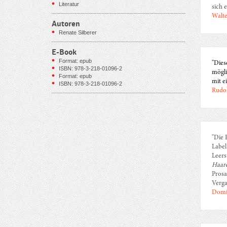
Literatur
sich e
Walte
Autoren
Renate Silberer
E-Book
Format: epub
"Dies
ISBN: 978-3-218-01096-2
mögli
Format: epub
mit e
ISBN: 978-3-218-01096-2
Rudol
"Die 
Label
Leers
Haar
Prosa
Verga
Domin