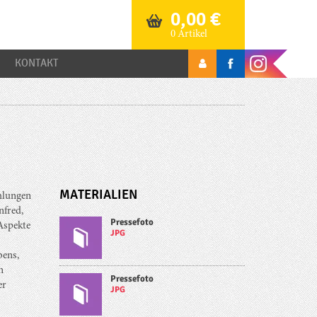
0,00
€
0 Artikel
KONTAKT
MATERIALIEN
ählungen
nfred,
Pressefoto
Aspekte
JPG
bens,
n
Pressefoto
er
JPG