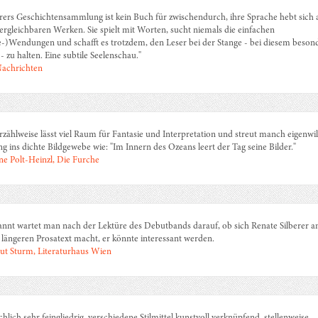
erers Geschichtensammlung ist kein Buch für zwischendurch, ihre Sprache hebt sich 
ergleichbaren Werken. Sie spielt mit Worten, sucht niemals die einfachen
-)Wendungen und schafft es trotzdem, den Leser bei der Stange - bei diesem beson
- zu halten. Eine subtile Seelenschau."
achrichten
rzählweise lässt viel Raum für Fantasie und Interpretation und streut manch eigenwil
g ins dichte Bildgewebe wie: "Im Innern des Ozeans leert der Tag seine Bilder."
ne Polt-Heinzl, Die Furche
nnt wartet man nach der Lektüre des Debutbands darauf, ob sich Renate Silberer a
 längeren Prosatext macht, er könnte interessant werden.
t Sturm, Literaturhaus Wien