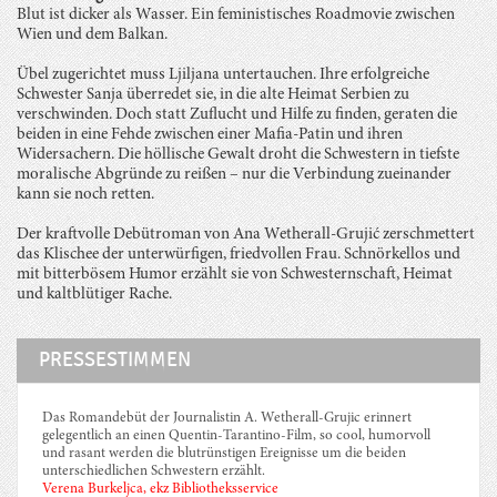
Blut ist dicker als Wasser. Ein feministisches Roadmovie zwischen
Wien und dem Balkan.
Übel zugerichtet muss Ljiljana untertauchen. Ihre erfolgreiche
Schwester Sanja überredet sie, in die alte Heimat Serbien zu
verschwinden. Doch statt Zuflucht und Hilfe zu finden, geraten die
beiden in eine Fehde zwischen einer Mafia-Patin und ihren
Widersachern. Die höllische Gewalt droht die Schwestern in tiefste
moralische Abgründe zu reißen – nur die Verbindung zueinander
kann sie noch retten.
Der kraftvolle Debütroman von Ana Wetherall-Grujić zerschmettert
das Klischee der unterwürfigen, friedvollen Frau. Schnörkellos und
mit bitterbösem Humor erzählt sie von Schwesternschaft, Heimat
und kaltblütiger Rache.
PRESSESTIMMEN
Das Romandebüt der Journalistin A. Wetherall-Grujic erinnert
gelegentlich an einen Quentin-Tarantino-Film, so cool, humorvoll
und rasant werden die blutrünstigen Ereignisse um die beiden
unterschiedlichen Schwestern erzählt.
Verena Burkeljca, ekz Bibliotheksservice