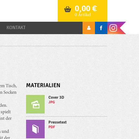
0,00
€
0 Artikel
KONTAKT
MATERIALIEN
em Tisch,
en Socken
Cover 3D
JPG
den.
spielt
nt der
Pressetext
PDF
n und
ät der