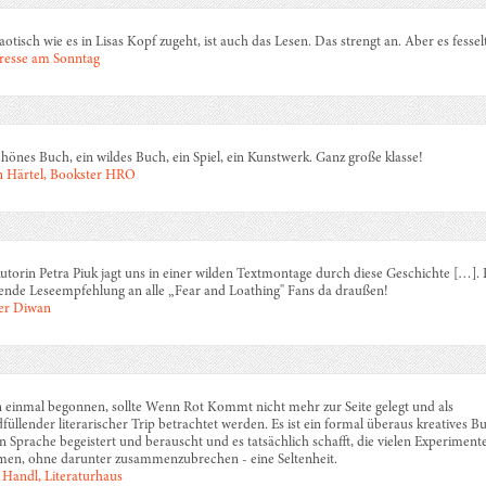
aotisch wie es in Lisas Kopf zugeht, ist auch das Lesen. Das strengt an. Aber es fesselt
resse am Sonntag
chönes Buch, ein wildes Buch, ein Spiel, ein Kunstwerk. Ganz große klasse!
n Härtel, Bookster HRO
utorin Petra Piuk jagt uns in einer wilden Textmontage durch diese Geschichte […]. 
ende Leseempfehlung an alle „Fear and Loathing" Fans da draußen!
er Diwan
einmal begonnen, sollte Wenn Rot Kommt nicht mehr zur Seite gelegt und als
füllender literarischer Trip betrachtet werden. Es ist ein formal überaus kreatives B
n Sprache begeistert und berauscht und es tatsächlich schafft, die vielen Experiment
en, ohne darunter zusammenzubrechen - eine Seltenheit.
s Handl, Literaturhaus