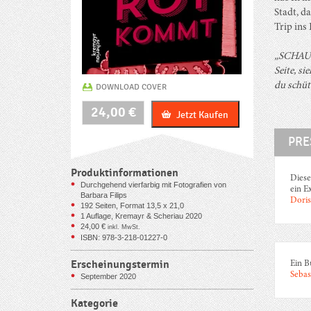
Stadt, da
Trip ins
„SCHAU I
Seite, s
du schüt
DOWNLOAD COVER
Wenn
24,00
€
Jetzt Kaufen
Rot
kommt
PRE
Menge
Produktinformationen
Diese
Durchgehend vierfarbig mit Fotografien von
ein E
Barbara Filips
Doris
192
Seiten, Format 13,5 x 21,0
1 Auflage, Kremayr & Scheriau 2020
24,00
€
inkl. MwSt.
ISBN: 978-3-218-01227-0
Erscheinungstermin
Ein B
Sebas
September 2020
Kategorie