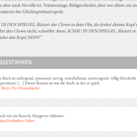
s aber auch Novelle ist, Textmontage, Bildgeschichte, aber vor allem: ein a
 Innerste der Glücksspielmetropole.
N DEN SPIEGEL, flüstert der Clown in dein Ohr, du drehst deinen Kopf r
iehst den Clown nicht, schneller Atem, SCHAU IN DEN SPIEGEL, flüstert er
telst den Kopf, NEIN!”
SSESTIMMEN
s Buch ist aufregend, spannend, nervig, unterhaltsam, anstrengend, völlig überdreht
xperiment. […] Dieser Roman ist wie die Stadt, in der er spielt.
 Mayr, Der Donaukurier
uch wie ein Rausch, Hangover inklusive.
tian Fasthuber, Falter