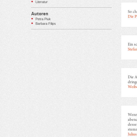
Literatur
So ch
Autoren
Die P
Petra Piuk
Barbara Filips
Ein s
Stefa
Die A
dring
Weib
Wenn 
abend
desse
stemm
Juliu