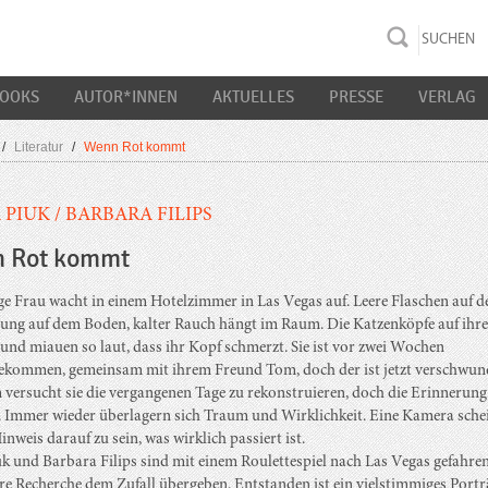
rac K&S
BOOKS
AUTOR*INNEN
AKTUELLES
PRESSE
VERLAG
/
Literatur
/
Wenn Rot kommt
 PIUK
/
BARBARA FILIPS
 Rot kommt
ge Frau wacht in einem Hotelzimmer in Las Vegas auf. Leere Flaschen auf d
dung auf dem Boden, kalter Rauch hängt im Raum. Die Katzenköpfe auf ihr
 und miauen so laut, dass ihr Kopf schmerzt. Sie ist vor zwei Wochen
ekommen, gemeinsam mit ihrem Freund Tom, doch der ist jetzt verschwun
versucht sie die vergangenen Tage zu rekonstruieren, doch die Erinnerung 
. Immer wieder überlagern sich Traum und Wirklichkeit. Eine Kamera schei
inweis darauf zu sein, was wirklich passiert ist.
uk und Barbara Filips sind mit einem Roulettespiel nach Las Vegas gefahre
re Recherche dem Zufall übergeben. Entstanden ist ein vielstimmiges Portr