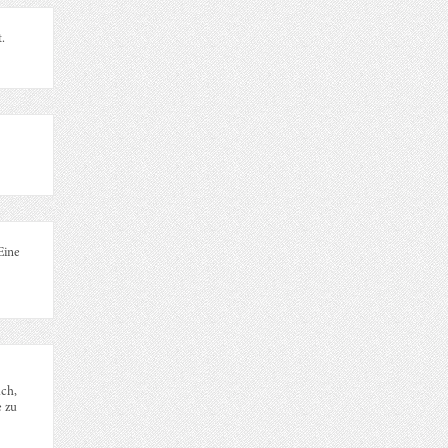
.
Eine
uch,
e zu