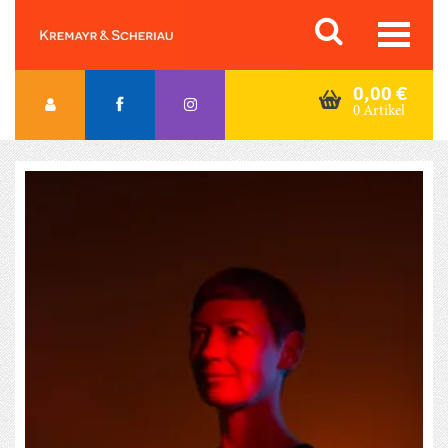
Skip
Orac K&S
to
content
0,00
€
0 Artikel