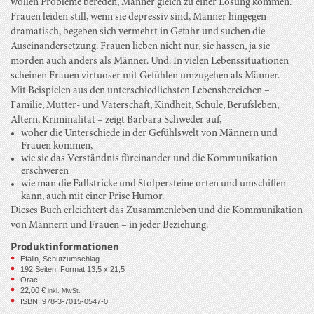
wollen Probleme bereden, Männer gleich zu einer Lösung kommen.
Frauen leiden still, wenn sie depressiv sind, Männer hingegen
dramatisch, begeben sich vermehrt in Gefahr und suchen die
Auseinandersetzung. Frauen lieben nicht nur, sie hassen, ja sie
morden auch anders als Männer. Und: In vielen Lebenssituationen
scheinen Frauen virtuoser mit Gefühlen umzugehen als Männer.
Mit Beispielen aus den unterschiedlichsten Lebensbereichen –
Familie, Mutter- und Vaterschaft, Kindheit, Schule, Berufsleben,
Altern, Kriminalität – zeigt Barbara Schweder auf,
woher die Unterschiede in der Gefühlswelt von Männern und
Frauen kommen,
wie sie das Verständnis füreinander und die Kommunikation
erschweren
wie man die Fallstricke und Stolpersteine orten und umschiffen
kann, auch mit einer Prise Humor.
Dieses Buch erleichtert das Zusammenleben und die Kommunikation
von Männern und Frauen – in jeder Beziehung.
Produktinformationen
Efalin, Schutzumschlag
192
Seiten, Format 13,5 x 21,5
Orac
22,00
€
inkl. MwSt.
ISBN: 978-3-7015-0547-0