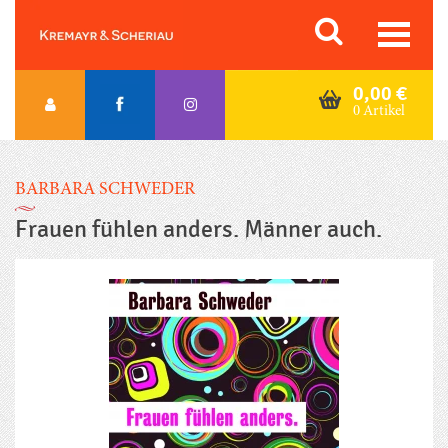
Skip
Orac K&S
to
content
0,00
€
0 Artikel
BARBARA SCHWEDER
Frauen fühlen anders. Männer auch.