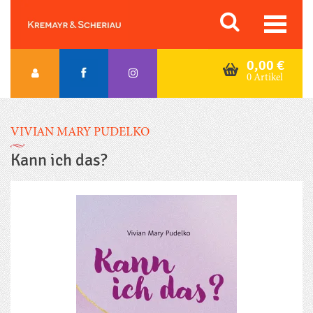
Skip
Orac K&S
to
content
0,00
€
0 Artikel
VIVIAN MARY PUDELKO
Kann ich das?