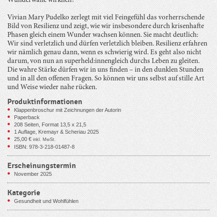
Wunderwaffe wirklich?
Vivian Mary Pudelko zerlegt mit viel Feingefühl das vorherrschende
Bild von Resilienz und zeigt, wie wir insbesondere durch krisenhafte
Phasen gleich einem Wunder wachsen können. Sie macht deutlich:
Wir sind verletzlich und dürfen verletzlich bleiben. Resilienz erfahren
wir nämlich genau dann, wenn es schwierig wird. Es geht also nicht
darum, von nun an superheld:innengleich durchs Leben zu gleiten.
Die wahre Stärke dürfen wir in uns finden – in den dunklen Stunden
und in all den offenen Fragen. So können wir uns selbst auf stille Art
und Weise wieder nahe rücken.
Produktinformationen
Klappenbroschur mit Zeichnungen der Autorin
Paperback
208
Seiten, Format 13,5 x 21,5
1 Auflage, Kremayr & Scheriau 2025
25,00
€
inkl. MwSt.
ISBN: 978-3-218-01487-8
Erscheinungstermin
November 2025
Kategorie
Gesundheit und Wohlfühlen