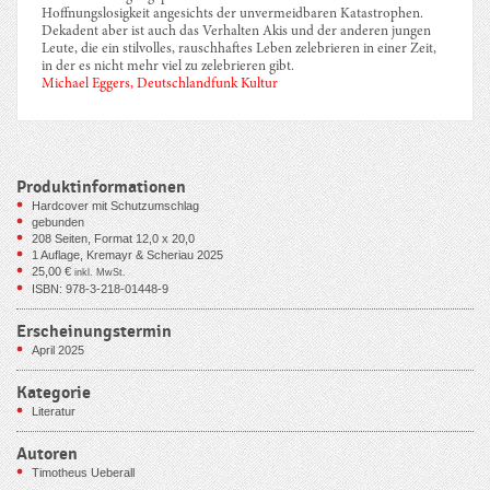
Hoffnungslosigkeit angesichts der unvermeidbaren Katastrophen.
Dekadent aber ist auch das Verhalten Akis und der anderen jungen
Leute, die ein stilvolles, rauschhaftes Leben zelebrieren in einer Zeit,
in der es nicht mehr viel zu zelebrieren gibt.
Michael Eggers, Deutschlandfunk Kultur
Produktinformationen
Hardcover mit Schutzumschlag
gebunden
208
Seiten, Format 12,0 x 20,0
1 Auflage, Kremayr & Scheriau 2025
25,00
€
inkl. MwSt.
ISBN: 978-3-218-01448-9
Erscheinungstermin
April 2025
Kategorie
Literatur
Autoren
Timotheus Ueberall