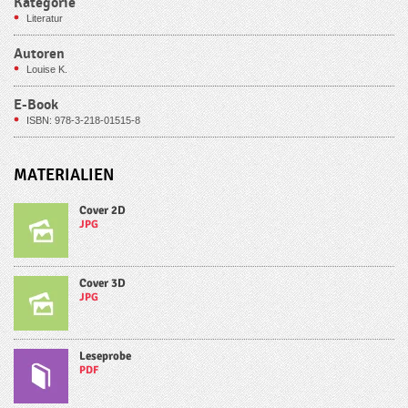
Kategorie
Literatur
Autoren
Louise K.
E-Book
ISBN: 978-3-218-01515-8
MATERIALIEN
Cover 2D
JPG
Cover 3D
JPG
Leseprobe
PDF