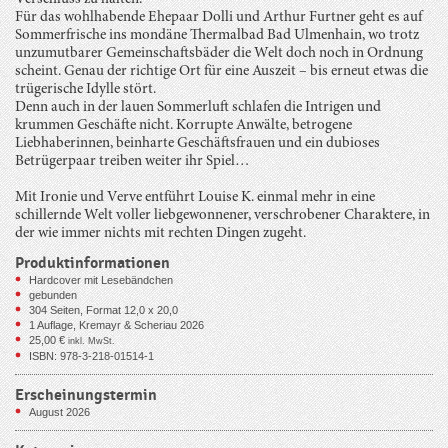
Für das wohlhabende Ehepaar Dolli und Arthur Furtner geht es auf
Sommerfrische ins mondäne Thermalbad Bad Ulmenhain, wo trotz
unzumutbarer Gemeinschaftsbäder die Welt doch noch in Ordnung
scheint. Genau der richtige Ort für eine Auszeit – bis erneut etwas die
trügerische Idylle stört.
Denn auch in der lauen Sommerluft schlafen die Intrigen und
krummen Geschäfte nicht. Korrupte Anwälte, betrogene
Liebhaberinnen, beinharte Geschäftsfrauen und ein dubioses
Betrügerpaar treiben weiter ihr Spiel…
Mit Ironie und Verve entführt Louise K. einmal mehr in eine
schillernde Welt voller liebgewonnener, verschrobener Charaktere, in
der wie immer nichts mit rechten Dingen zugeht.
Produktinformationen
Hardcover mit Lesebändchen
gebunden
304
Seiten, Format 12,0 x 20,0
1 Auflage, Kremayr & Scheriau 2026
25,00
€
inkl. MwSt.
ISBN: 978-3-218-01514-1
Erscheinungstermin
August 2026