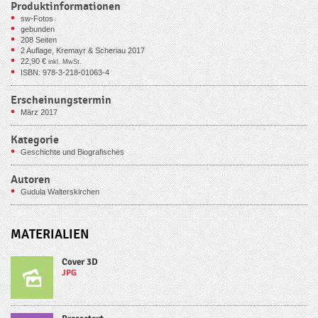
Produktinformationen
sw-Fotos
gebunden
208
Seiten
2 Auflage, Kremayr & Scheriau 2017
22,90
€
inkl. MwSt.
ISBN: 978-3-218-01063-4
Erscheinungstermin
März 2017
Kategorie
Geschichte und Biografisches
Autoren
Gudula Walterskirchen
MATERIALIEN
Cover 3D
JPG