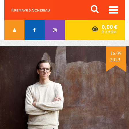
Skip
Orac K&S
to
content
0,00
€
0 Artikel
16.09
2023