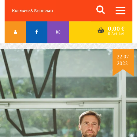
Skip
Orac K&S
to
content
0,00
€
0 Artikel
22.07
2022