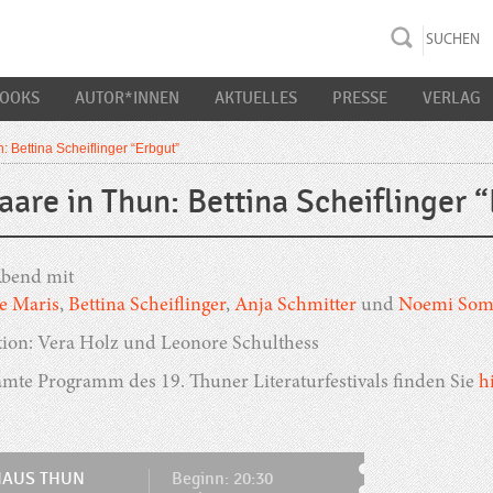
rac K&S
BOOKS
AUTOR*INNEN
AKTUELLES
PRESSE
VERLAG
n: Bettina Scheiflinger “Erbgut”
raare in Thun: Bettina Scheiflinger 
Abend mit
e Maris
,
Bettina Scheiflinger
,
Anja Schmitter
und
Noemi Som
ion: Vera Holz und Leonore Schulthess
amte Programm des 19. Thuner Literaturfestivals finden Sie
h
HAUS THUN
Beginn: 20:30