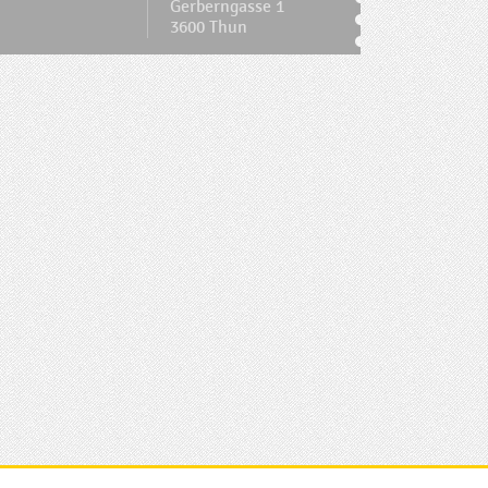
Gerberngasse 1
3600 Thun