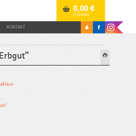
0,00
€
0 Artikel
KONTAKT
“Erbgut”
alvico
ier
!