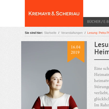
Skip
O
to
content
BÜCHER / E-
Sie sind hier:
Startseite
/
Veranstaltungen
/
Lesung: Petra P
Lesu
16.04
Hei
2019
Eine sch
Heimatr
heimatv
Störunge
verliebt
glücklic
Im Rahme