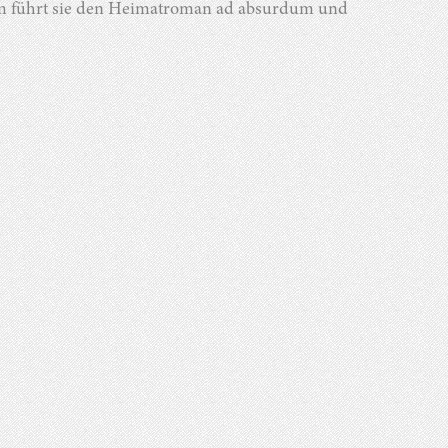
tsam führt sie den Heimatroman ad absurdum und