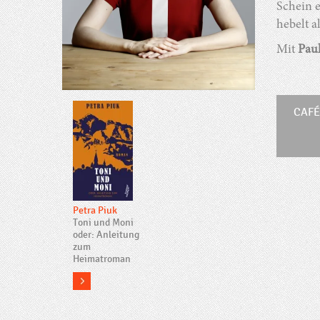
Schein 
hebelt a
Mit
Pau
CAFÉ
Petra Piuk
Toni und Moni
oder: Anleitung
zum
Heimatroman
more