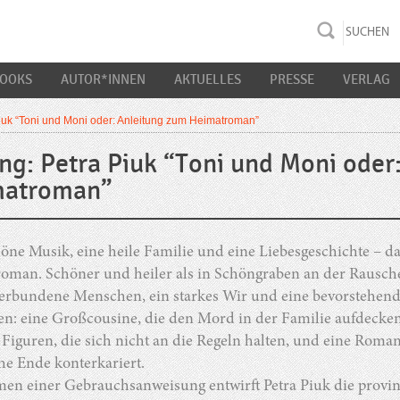
rac K&S
BOOKS
AUTOR*INNEN
AKTUELLES
PRESSE
VERLAG
iuk “Toni und Moni oder: Anleitung zum Heimatroman”
ng: Petra Piuk “Toni und Moni oder
matroman”
öne Musik, eine heile Familie und eine Liebesgeschichte – da
oman. Schöner und heiler als in Schöngraben an der Rauscher
erbundene Menschen, ein starkes Wir und eine bevorstehende
n: eine Großcousine, die den Mord in der Familie aufdecken 
, Figuren, die sich nicht an die Regeln halten, und eine Roma
he Ende konterkariert.
n einer Gebrauchsanweisung entwirft Petra Piuk die provinzi