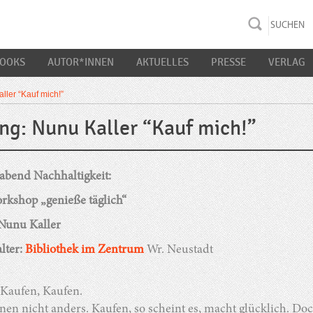
rac K&S
BOOKS
AUTOR*INNEN
AKTUELLES
PRESSE
VERLAG
ller “Kauf mich!”
ng: Nunu Kaller “Kauf mich!”
bend Nachhaltigkeit:
rkshop „genieße täglich“
Nunu Kaller
lter:
Bibliothek im Zentrum
Wr. Neustadt
 Kaufen, Kaufen.
nen nicht anders. Kaufen, so scheint es, macht glücklich. D