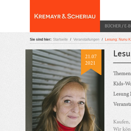
Skip
O
to
content
BÜCHER / E-
Sie sind hier:
Startseite
/
Veranstaltungen
/
Lesung: Nunu Ka
Lesu
21.07
2021
Themena
Kids-Wo
Lesung 
Veransta
Kaufen,
Wir kön