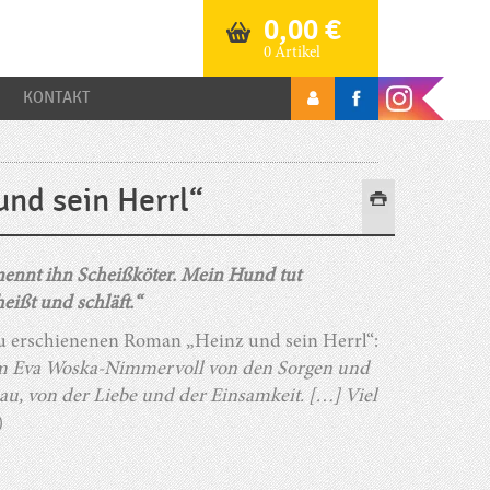
0,00
€
0 Artikel
KONTAKT
nd sein Herrl“
nennt ihn Scheißköter. Mein Hund tut
eißt und schläft.“
u erschienenen Roman „Heinz und sein Herrl“:
 dem Eva Woska-Nimmervoll von den Sorgen und
, von der Liebe und der Einsamkeit. […] Viel
)