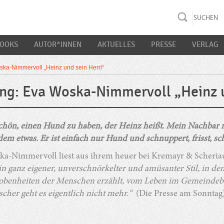
rac K&S
BOOKS
AUTOR*INNEN
AKTUELLES
PRESSE
VERLAG
ka-Nimmervoll „Heinz und sein Herrl“
ng: Eva Woska-Nimmervoll „Heinz u
 schön, einen Hund zu haben, der Heinz heißt. Mein Nachbar 
m etwas. Er ist einfach nur Hund und schnuppert, frisst, sch
ka-Nimmervoll liest aus ihrem heuer bei Kremayr & Scheria
 ein ganz eigener, unverschnörkelter und amüsanter Stil, in
obenheiten der Menschen erzählt, vom Leben im Gemeindebau
cher geht es eigentlich nicht mehr.“
(Die Presse am Sonntag