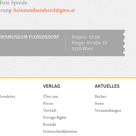
: freie Spende
erung:
heinzundseinherrl@gmx.at
IRKSMUSEUM FLORIDSDORF
Beginn: 16:00
Prager Straße 33
1210 Wien
VERLAG
AKTUELLES
ewsletter
Über uns
Bücher
Presse
News
Vertrieb
Veranstaltungen
Foreign Rights
Kontakt
Datenschutzhinweise