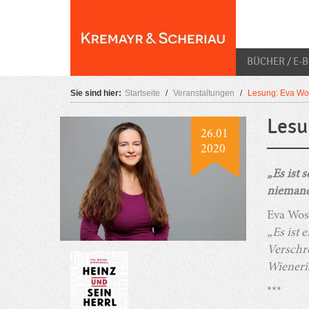
Skip
O
to
content
BÜCHER / E-
Sie sind hier:
Startseite
/
Veranstaltungen
/
Lesung: Eva Wos
Lesu
26.01
2020
„Es ist
niemande
Eva Wos
„Es ist
Verschr
Wieneris
***