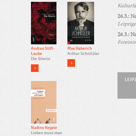
Kulturfa
26.3.: N
Leipzig
26.3.: N
Feminis
Andrea Stift-
Max Haberich
Laube
Arthur Schnitzler
Die Stierin
more
more
LEIP
Nadine Kegele
Lieben muss man