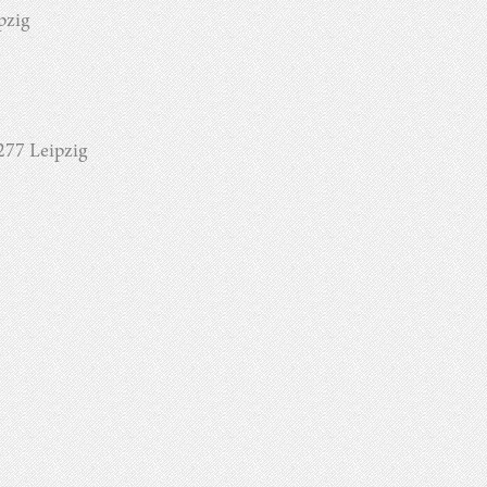
pzig
277 Leipzig