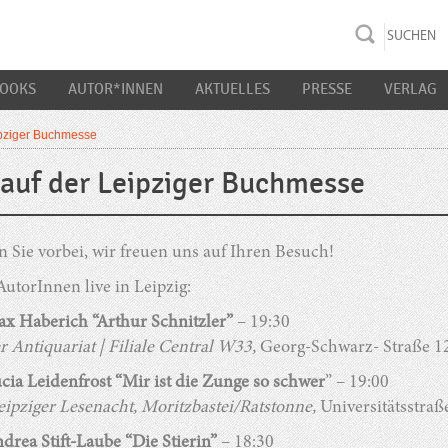
rac K&S
BOOKS
AUTOR*INNEN
AKTUELLES
PRESSE
VERLAG
ipziger Buchmesse
auf der Leipziger Buchmesse
Sie vorbei, wir freuen uns auf Ihren Besuch!
utorInnen live in Leipzig:
ax Haberich “Arthur Schnitzler”
– 19:30
r Antiquariat | Filiale Central W33,
Georg-Schwarz- Straße 12
ucia Leidenfrost “Mir ist die Zunge so schwer
” – 19:00
ipziger Lesenacht, Moritzbastei/Ratstonne,
Universitätsstraß
ndrea Stift-Laube “Die Stierin”
– 18:30