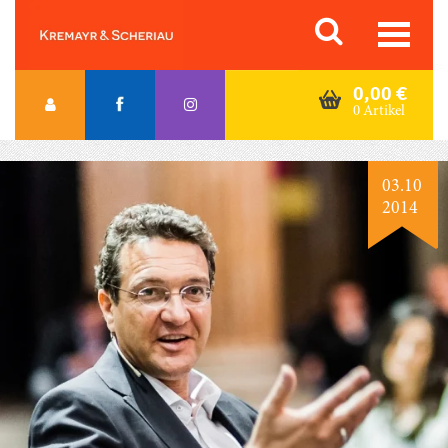
Skip
Orac K&S
to
content
0,00
€
0 Artikel
03.10
2014