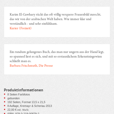
Karim El-Gawhary rückt das oft völlig verquere Frauenbild zurecht,
das wir von der arabischen Welt haben. Wie immer klar und
verständlich - und sehr einfühlsam.
Kurier (Freizeit)
Ein rundum gelungenes Buch, das man nur ungern aus der Hand legt,
so spanned liest es sich, und mit so erstaunlichem Erkenntnisgewinn
schließt man es.
Barbara Frischmuth, Die Presse
Produktinformationen
8 Seiten Farbfotos
gebunden
192
Seiten, Format 13,5 x 21,5
8 Auflage, Kremayr & Scheriau 2013
22,00
€
inkl. MwSt.
ISBN: 978-3-218-00879-2