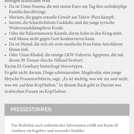
heutigen arabischen Welt.
Da ist Umm Naama, die mit einem Euro am Tag ihre sechsköpfige
Familie durchbringt.
Mariam, die gegen sexuelle Gewalt am Tahrir-Platz kämpft.
Sareen, die Scharfschützin Gaddafis, und die junge syrische
Widerstandskämpferin Kouki.
Oder die Palästinenserin Kamile, deren Sohn in den Krieg zieht,
weil Mama nicht gegen Gott konkurrieren kann.
Da ist Manal, die sich als erste saudische Frau beim Autofahren
filmen ließ.
Oder Umm Khaled, die einzige LKW-Fahrerin Ägyptens, die mit
ihrem 30-Tonner durchs Nilland brettert.
Karim El-Gawhary hinterfragt Stereotypen.
Es geht nicht darum, Dinge schönzureden. Magdoulin, eine junge
libysche Frauenrechtlerin, sagt: „Es ist wichtig, was wir
im
, und nicht,
was wir
auf
dem Kopf haben.“ In diesem Buch geht es Darum was
arabischen Frauen
im
Kopf haben.
PRESSESTIMMEN
Das Bedürfnis nach authentischer Information erfüllt mit Karim El-
Gawhary ein begabter und wissender Erzähler.