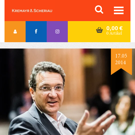
Skip
Orac K&S
to
content
0,00
€
0 Artikel
17.05
2014