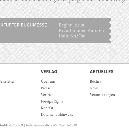
 dafür, besonders den Ehrgeiz zu pflegen, die schönen Dinge 
NKFURTER BUCHMESSE
Beginn: 13:00
IG Autorinnen Autoren
Halle 3.1/F68
VERLAG
AKTUELLES
ewsletter
Über uns
Bücher
Presse
News
Vertrieb
Veranstaltungen
Foreign Rights
Kontakt
Datenschutzhinweise
 GmbH & Co. KG
| Rotenturmstraße 27/5 | Wien A-1010