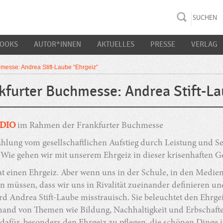
rac K&S
BOOKS
AUTOR*INNEN
AKTUELLES
PRESSE
VERLAG
hmesse: Andrea Stift-Laube “Ehrgeiz”
kfurter Buchmesse: Andrea Stift-La
ADIO
im Rahmen der Frankfurter Buchmesse
ählung vom gesellschaftlichen Aufstieg durch Leistung und S
 Wie gehen wir mit unserem Ehrgeiz in dieser krisenhaften 
at einen Ehrgeiz. Aber wenn uns in der Schule, in den Medien 
n müssen, dass wir uns in Rivalität zueinander definieren und 
d Andrea Stift-Laube misstrauisch. Sie beleuchtet den Ehrgeiz
nhand von Themen wie Bildung, Nachhaltigkeit und Erbschafte