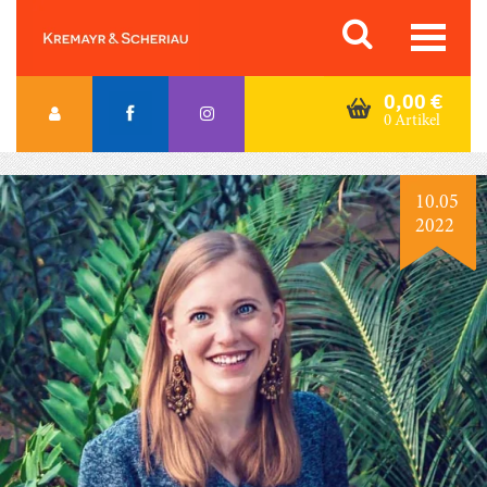
Skip
Orac K&S
to
content
0,00
€
0 Artikel
10.05
2022