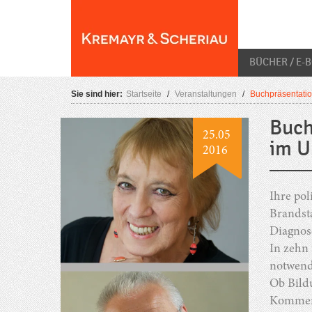
Skip
O
to
content
BÜCHER / E-
Sie sind hier:
Startseite
/
Veranstaltungen
/
Buchpräsentatio
Buch
25.05
im 
2016
Ihre pol
Brandsta
Diagnose
In zehn
notwend
Ob Bildu
Kommerz