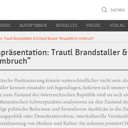
rac K&S
BOOKS
AUTOR*INNEN
AKTUELLES
PRESSE
VERLAG
n: Trautl Brandstaller & Erhard Busek “Republik im Umbruch”
präsentation: Trautl Brandstaller 
Umbruch”
itische Positionierung könnte unterschiedlicher nicht sein: 
ller kennen einander seit Jugendtagen, lieferten sich immer
 zum Zustand der österreichischen Republik sind sie sich eini
 thematischen Schwerpunkten analysieren sie den Zustand de
ige politische Reformen und formulieren Ausblicke in die Zu
ngspolitik oder Demokratiereform, interkulturelle Verständig
ialisierung von Medien und Kultur: Sie nehmen pointiert S