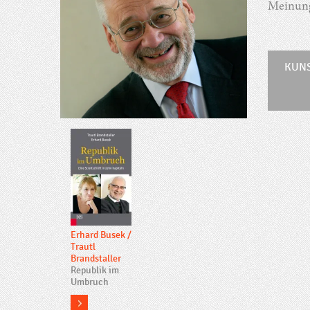
Meinung
KUN
Erhard Busek
/
Trautl
Brandstaller
Republik im
Umbruch
more