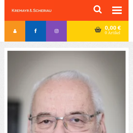
Skip
Orac K&S
to
content
0,00
€
0 Artikel