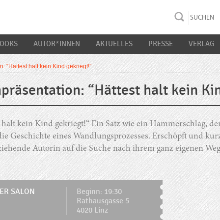
rac K&S
BOOKS
AUTOR*INNEN
AKTUELLES
PRESSE
VERLAG
: “Hättest halt kein Kind gekriegt!”
präsentation: “Hättest halt kein Ki
 halt kein Kind gekriegt!“ Ein Satz wie ein Hammerschlag, d
 die Geschichte eines Wandlungsprozesses. Erschöpft und k
rziehende Autorin auf die Suche nach ihrem ganz eigenen We
ER SALON
Beginn: 19:30
Rathausgasse 5
4020 Linz