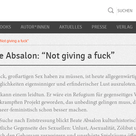
rac K&S
BOOKS
AUTOR*INNEN
AKTUELLES
PRESSE
VERLAG
Not giving a fuck”
e Absalon: “Not giving a fuck”
k, großartigen Sex haben zu müssen, ist heute allgegenwärtig
ichkeiten eigensinniger und erfinderischer Lust auszuloten
kann einem leidtun. Er wäre ein Refugium für gegenseitiges 
rampften Projekt geworden, das unbedingt gelingen muss, dam
queer-feministisch schon besser machen.
Suche nach Entstressung blickt Beate Absalon kulturhistorisc
liche Gegenseite des Sexuellen: Unlust, Asexualität, Zölibat 