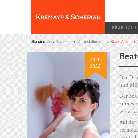
Skip
O
to
content
BÜCHER / E-
Sie sind hier:
Startseite
/
Veranstaltungen
/
Beate Absalon: “
Beat
28.03
2025
Der Druc
und Mögl
Der Sex 
zum verk
wir es 
Auf der 
vermeint