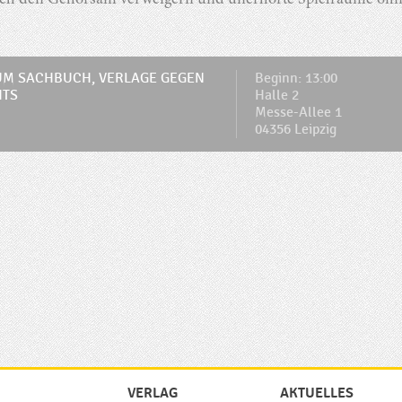
ich den Gehorsam verweigern und unerhörte Spielräume öffn
M SACHBUCH, VERLAGE GEGEN
Beginn: 13:00
HTS
Halle 2
Messe-Allee 1
04356 Leipzig
VERLAG
AKTUELLES