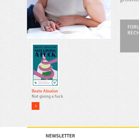
genüssl
FORU
REC
Beate Absalon
Not giving a fuck
more
NEWSLETTER