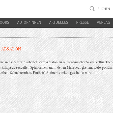
rac K&S
BOOKS
AUTOR*INNEN
AKTUELLES
PRESSE
VERLAG
 ABSALON
rwissenschaftlerin arbeitet Beate Absalon zu zeitgenössischer Sexualkultur. Theo
rkshops zu sexuellen Spielformen an, in denen Mehrdeutigkeiten, sozio-polit
nheit, Schüchternheit, Faulheit) Aufmerksamkeit geschenkt wird.