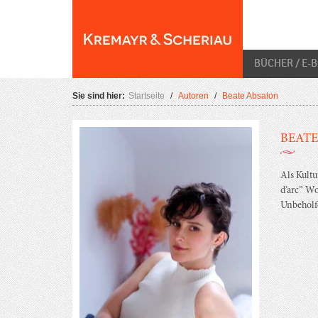
Skip
O
to
content
BÜCHER / E-
Sie sind hier:
Startseite
/
Autoren
/
Beate Absalon
BEATE
Als Kultu
d’arc” Wo
Unbeholfe