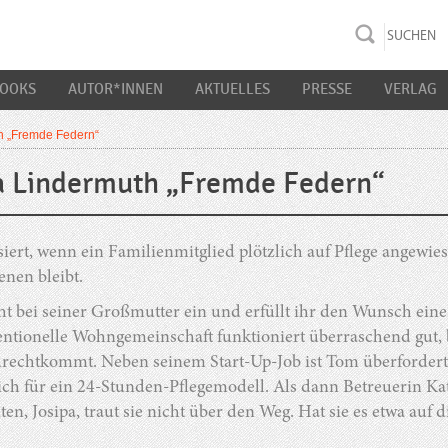
rac K&S
BOOKS
AUTOR*INNEN
AKTUELLES
PRESSE
VERLAG
h „Fremde Federn“
a Lindermuth „Fremde Federn“
iert, wenn ein Familienmitglied plötzlich auf Pflege angewies
nen bleibt.
t bei seiner Großmutter ein und erfüllt ihr den Wunsch eine
ntionelle Wohngemeinschaft funktioniert überraschend gut, 
urechtkommt. Neben seinem Start-Up-Job ist Tom überfordert 
lich für ein 24-Stunden-Pflegemodell. Als dann Betreuerin K
ten, Josipa, traut sie nicht über den Weg. Hat sie es etwa au