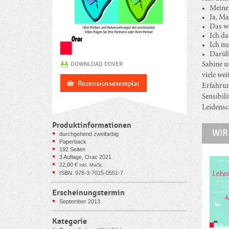
Meine 
Ja, Ma
Das we
Ich da
Ich m
Darübe
DOWNLOAD COVER
Sabine u
viele we
Rezensionsexemplar
Erfahrun
Sensibil
Leidensch
Produktinformationen
WIR
durchgehend zweifarbig
Paperback
192
Seiten
3 Auflage, Orac 2021
22,00
€
inkl. MwSt.
ISBN: 978-3-7015-0551-7
Erscheinungstermin
September 2013
Kategorie