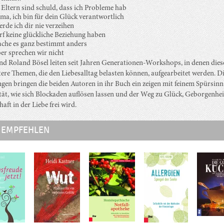
Eltern sind schuld, dass ich Probleme hab
ma, ich bin für dein Glück verantwortlich
rde ich dir nie verzeihen
rf keine glückliche Beziehung haben
ache es ganz bestimmt anders
r sprechen wir nicht
nd Roland Bösel leiten seit Jahren Generationen-Workshops, in denen dies
itere Themen, die den Liebesalltag belasten können, aufgearbeitet werden. D
gen bringen die beiden Autoren in ihr Buch ein zeigen mit feinem Spürsinn
ität, wie sich Blockaden auflösen lassen und der Weg zu Glück, Geborgenhe
aft in der Liebe frei wird.
 EMPFEHLEN