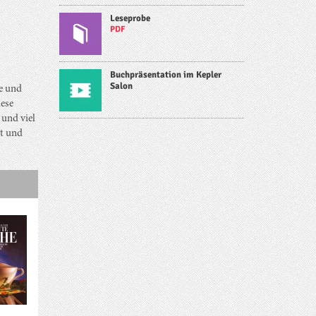
Leseprobe
PDF
Buchpräsentation im Kepler
Salon
e und
iese
 und viel
it und