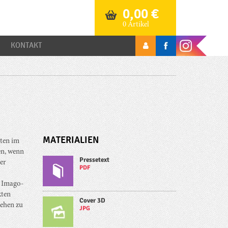
0,00
€
0 Artikel
KONTAKT
MATERIALIEN
ten im
en, wenn
Pressetext
er
PDF
n Imago-
kten
Cover 3D
tehen zu
JPG