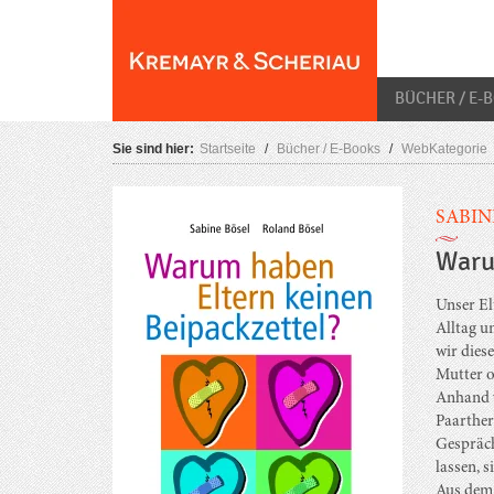
Skip
O
to
content
BÜCHER / E-
Sie sind hier:
Startseite
/
Bücher / E-Books
/
WebKategorie
SABIN
Waru
Unser El
Alltag u
wir dies
Mutter o
Anhand v
Paarther
Gespräch
lassen, s
Aus dem 