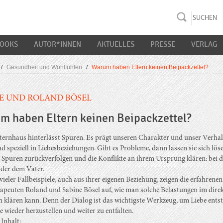
rac K&S
BOOKS
AUTOR*INNEN
AKTUELLES
PRESSE
VERLAG
/
Gesundheit und Wohlfühlen
/
Warum haben Eltern keinen Beipackzettel?
E UND ROLAND BÖSEL
m haben Eltern keinen Beipackzettel?
ternhaus hinterlässt Spuren. Es prägt unseren Charakter und unser Verhal
nd speziell in Liebesbeziehungen. Gibt es Probleme, dann lassen sie sich lös
e Spuren zurückverfolgen und die Konflikte an ihrem Ursprung klären: bei d
der dem Vater.
ieler Fallbeispiele, auch aus ihrer eigenen Beziehung, zeigen die erfahrene
apeuten Roland und Sabine Bösel auf, wie man solche Belastungen im dire
 klären kann. Denn der Dialog ist das wichtigste Werkzeug, um Liebe ents
ie wieder herzustellen und weiter zu entfalten.
Inhalt: