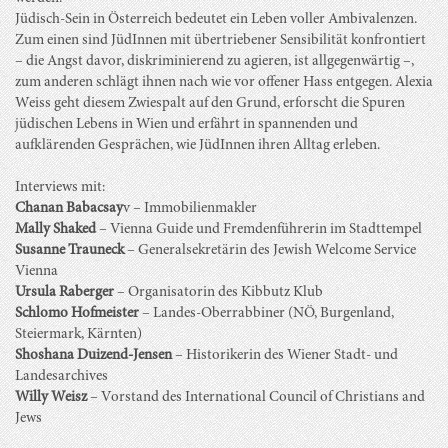
Jüdisch-Sein in Österreich bedeutet ein Leben voller Ambivalenzen.
Zum einen sind JüdInnen mit übertriebener Sensibilität konfrontiert
– die Angst davor, diskriminierend zu agieren, ist allgegenwärtig –,
zum anderen schlägt ihnen nach wie vor offener Hass entgegen. Alexia
Weiss geht diesem Zwiespalt auf den Grund, erforscht die Spuren
jüdischen Lebens in Wien und erfährt in spannenden und
aufklärenden Gesprächen, wie JüdInnen ihren Alltag erleben.
Interviews mit:
Chanan Babacsay
v – Immobilienmakler
Mally Shaked
– Vienna Guide und Fremdenführerin im Stadttempel
Susanne Trauneck
– Generalsekretärin des Jewish Welcome Service
Vienna
Ursula Raberger
– Organisatorin des Kibbutz Klub
Schlomo Hofmeister
– Landes-Oberrabbiner (NÖ, Burgenland,
Steiermark, Kärnten)
Shoshana Duizend-Jensen
– Historikerin des Wiener Stadt- und
Landesarchives
Willy Weisz
– Vorstand des International Council of Christians and
Jews