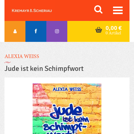
Skip
Orac K&S
to
content
0,00
€
0 Artikel
ALEXIA WEISS
Jude ist kein Schimpfwort