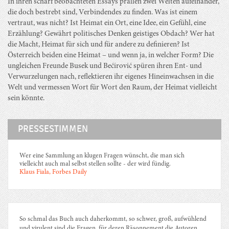
In ihren scharf beobachteten Essays prallen zwei Welten aufeinander,
die doch bestrebt sind, Verbindendes zu finden. Was ist einem
vertraut, was nicht? Ist Heimat ein Ort, eine Idee, ein Gefühl, eine
Erzählung? Gewährt politisches Denken geistiges Obdach? Wer hat
die Macht, Heimat für sich und für andere zu definieren? Ist
Österreich beiden eine Heimat – und wenn ja, in welcher Form? Die
ungleichen Freunde Busek und Bećirović spüren ihren Ent- und
Verwurzelungen nach, reflektieren ihr eigenes Hineinwachsen in die
Welt und vermessen Wort für Wort den Raum, der Heimat vielleicht
sein könnte.
PRESSESTIMMEN
Wer eine Sammlung an klugen Fragen wünscht, die man sich
vielleicht auch mal selbst stellen sollte - der wird fündig.
Klaus Fiala, Forbes Daily
So schmal das Buch auch daherkommt, so schwer, groß, aufwühlend
und virulent sind die Fragen, für deren Räsonnement die Autoren