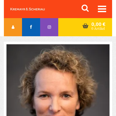
Skip
Orac K&S
to
content
0,00
€
0 Artikel