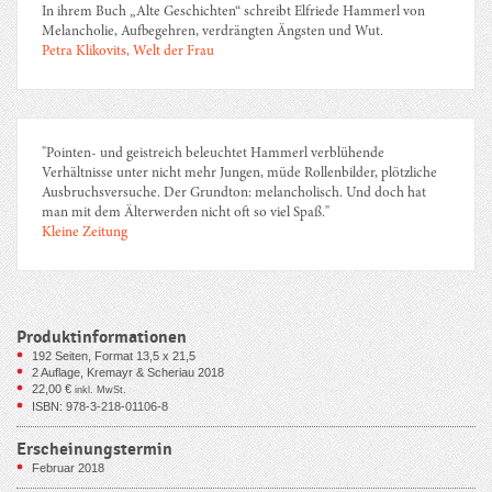
In ihrem Buch „Alte Geschichten“ schreibt Elfriede Hammerl von
Melancholie, Aufbegehren, verdrängten Ängsten und Wut.
Petra Klikovits, Welt der Frau
"Pointen- und geistreich beleuchtet Hammerl verblühende
Verhältnisse unter nicht mehr Jungen, müde Rollenbilder, plötzliche
Ausbruchsversuche. Der Grundton: melancholisch. Und doch hat
man mit dem Älterwerden nicht oft so viel Spaß."
Kleine Zeitung
Produktinformationen
192
Seiten, Format 13,5 x 21,5
2 Auflage, Kremayr & Scheriau 2018
22,00
€
inkl. MwSt.
ISBN: 978-3-218-01106-8
Erscheinungstermin
Februar 2018