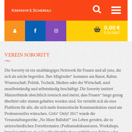
Skip
Orac K&S
to
content
0,00
€
0 Artikel
VEREIN SORORITY
Die Sorority ist ein unabhängiges Netzwerk für Frauen und all jene, die
sich als solche begreifen. Ihre Mitglieder* kommen aus Kunst, Kultur,
Wissenschaft, Politik, Technik, Medien oder der Wirtschaft, sind
unselbstständig und selbstständig beschäftigt. Die Sorority imitiert
Männerbünde absichtlich ironisch und meint, dass Frauen* lange genug
überhört oder stumm gehalten worden sind. Sie versteht sich als eine
Plattform für alle, die sich mehr feministische Kommunikation rund um
Professionelles wünschen. Girls* Only! 2017 wurde die
Veranstaltungsreihe „No More Bullshit!“ ins Leben gerufen, die in
unterschiedlichen Eventformaten (Podiumsdiskussionen, Workshops,