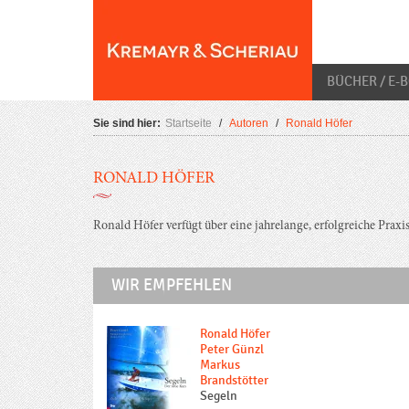
Skip
O
to
content
BÜCHER / E-
Sie sind hier:
Startseite
/
Autoren
/
Ronald Höfer
RONALD HÖFER
Ronald Höfer verfügt über eine jahrelange, erfolgreiche Praxis 
WIR EMPFEHLEN
Ronald Höfer
Peter Günzl
Markus
Brandstötter
Segeln