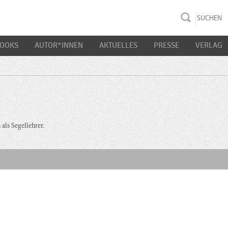
rac K&S
BOOKS
AUTOR*INNEN
AKTUELLES
PRESSE
VERLAG
als Segellehrer.