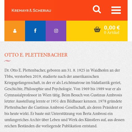
Skip
Orac K&S
to
content
0,00
€
0 Artikel
OTTO E. PLETTENBACHER
Dr. Otto E. Plettenbacher, geboren am 31. 8. 1925 in Waidhofen an der
Ybbs, verstorben 2019, studierte nach der amerikanischen
Kriegsgefangenschaft, in der er als Leichtmatrose im Südatlantik geriet,
Geschichte, Philosophie und Psychologie. Von 1969 bis 1989 war er als
Gymnasialprofessor in Wien tätig. Beim Besuch von Gustinus Ambrosis
letzter Ausstellung lernte er 1951 den Bildhauer kennen. 1978 gründete
Plettenbacher die Gustinus Ambrosi-Gesellschaft, als deren Präsident er
bis heute wirkt. Er baute mit Unterstützung von Berta Ambrosi ein
umfangreiches Archiv über Leben und Werk des Künstlers auf, aus dessen
reichen Beständen die vorliegende Publikation entstand.