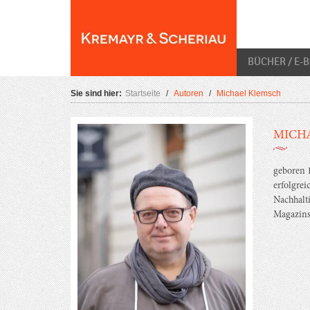
Skip
O
to
content
BÜCHER / E-
Sie sind hier:
Startseite
/
Autoren
/
Michael Klemsch
MICH
geboren 
erfolgrei
Nachhalti
Magazins