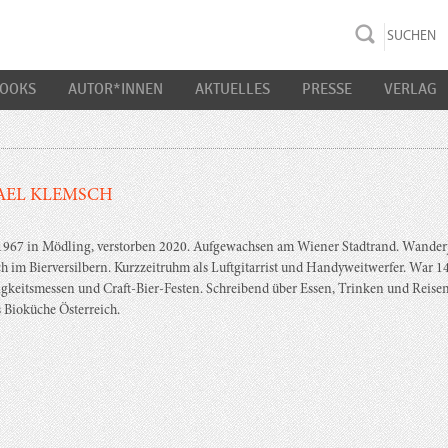
rac K&S
BOOKS
AUTOR*INNEN
AKTUELLES
PRESSE
VERLAG
AEL KLEMSCH
1967 in Mödling, verstorben 2020. Aufgewachsen am Wiener Stadtrand. Wander
ch im Bierversilbern. Kurzzeitruhm als Luftgitarrist und Handyweitwerfer. War 1
gkeitsmessen und Craft-Bier-Festen. Schreibend über Essen, Trinken und Reisen
 Bioküche Österreich.